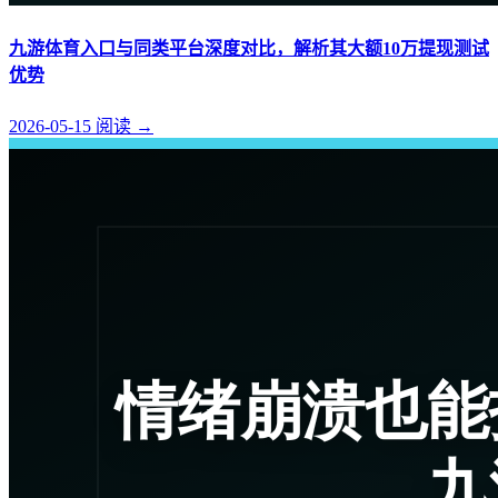
九游体育入口与同类平台深度对比，解析其大额10万提现测试
优势
2026-05-15
阅读
→