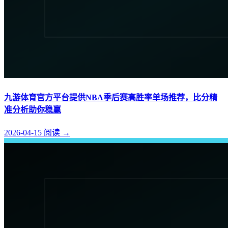
九游体育官方平台提供NBA季后赛高胜率单场推荐，比分精
准分析助你稳赢
2026-04-15
阅读
→