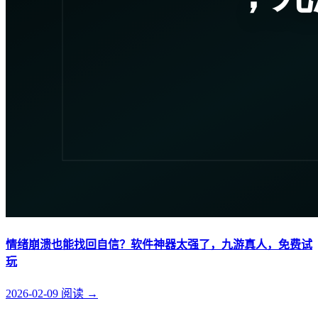
情绪崩溃也能找回自信？软件神器太强了，九游真人，免费试
玩
2026-02-09
阅读
→