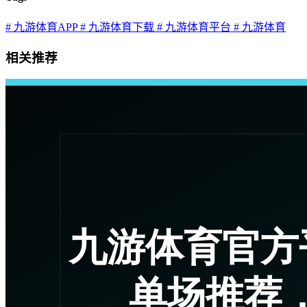
# 九游体育APP
# 九游体育下载
# 九游体育平台
# 九游体育
相关推荐