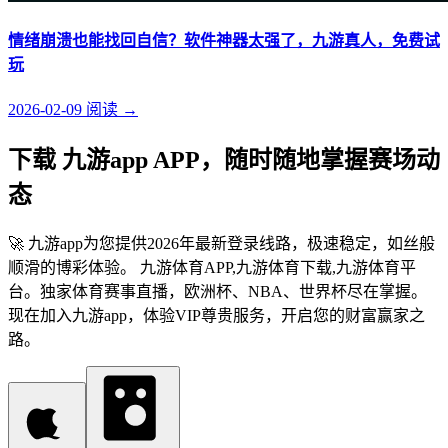
情绪崩溃也能找回自信？软件神器太强了，九游真人，免费试
玩
2026-02-09
阅读
→
下载 九游app APP，随时随地掌握赛场动
态
🚀 九游app为您提供2026年最新登录线路，极速稳定，如丝般
顺滑的博彩体验。 九游体育APP,九游体育下载,九游体育平
台。独家体育赛事直播，欧洲杯、NBA、世界杯尽在掌握。
现在加入九游app，体验VIP尊贵服务，开启您的财富赢家之
路。