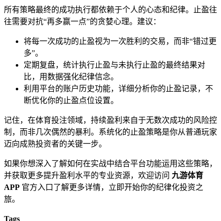
所有策略最终的成功执行都依赖于个人的心态和纪律。止盈往
往需要对抗“再多赢一点”的贪婪心理。建议：
将每一次成功的止盈视为一次胜利的交易，而非“错过更
多”。
定期复盘，统计执行止盈与未执行止盈的最终结果对
比，用数据强化纪律信念。
利用平台的账户历史功能，详细分析你的止盈记录，不
断优化你的止盈点位设置。
记住，在体育投注领域，持续盈利来自于无数次成功的风险控
制，而非几次偶然的暴利。系统化的止盈策略是你从普通玩家
迈向成熟投资者的关键一步。
如果你想深入了解如何在实战中结合平台功能运用这些策略，
并获取更多提升盈利水平的专业资源，欢迎访问
九游体育
APP
官方入口了解更多详情，立即开始你的纪律化投资之
旅。
Tags