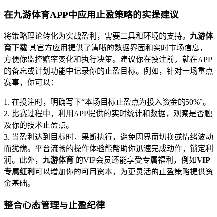
在九游体育APP中应用止盈策略的实操建议
将策略理论转化为实战盈利，需要工具和环境的支持。
九游体
育下载
其官方应用提供了清晰的数据界面和实时市场信息，
方便你监控赔率变化和执行决策。建议你在投注前，就在APP
的备忘或计划功能中记录你的止盈目标。例如，针对一场重点
赛事，你可以：
1. 在投注时，明确写下“本场目标止盈点为投入资金的50%”。
2. 比赛过程中，利用APP提供的实时统计和数据，观察是否触
及你的技术止盈点。
3. 当盈利达到目标时，果断执行，避免因界面切换或情绪波动
而犹豫。平台流畅的操作体验能帮助你迅速完成动作，锁定利
润。此外，
九游体育
的VIP会员还能享受专属福利，例如
VIP
专属红利
可以增加你的可用资本，为更灵活的止盈策略提供资
金基础。
整合心态管理与止盈纪律