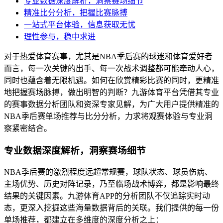
专业数据深度解析，洞察赛场细节
精准比分分析，把握比赛脉搏
一站式平台体验，信息获取无忧
理性参与，稳中求进
对于热爱体育赛事，尤其是NBA季后赛的球迷和体育爱好者
而言，每一次关键的出手、每一次战术调整都可能牵动人心，
同时也蕴含着无限机遇。如何在欣赏精彩比赛的同时，更精准
地把握赛场脉搏，做出明智的判断？九游体育平台凭借其专业
的赛事数据分析团队和资深专家见解，为广大用户提供精准的
NBA季后赛单场推荐与比分分析，力求将观赛体验与专业洞
察紧密结合。
专业数据深度解析，洞察赛场细节
NBA季后赛的激烈程度远超常规赛，球队状态、球员伤病、
主场优势、历史对阵记录，乃至临场战术博弈，都是影响最终
结果的关键因素。九游体育APP的分析团队不仅追踪实时动
态，更深入挖掘这些海量数据背后的关联。我们提供的每一份
单场推荐，都建立在多维度的深度分析之上：