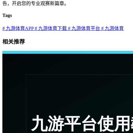
告，开启您的专业观赛新篇章。
Tags
# 九游体育APP
# 九游体育下载
# 九游体育平台
# 九游体育
相关推荐