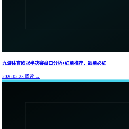
九游体育欧冠半决赛盘口分析+红单推荐，跟单必红
2026-02-23
阅读
→