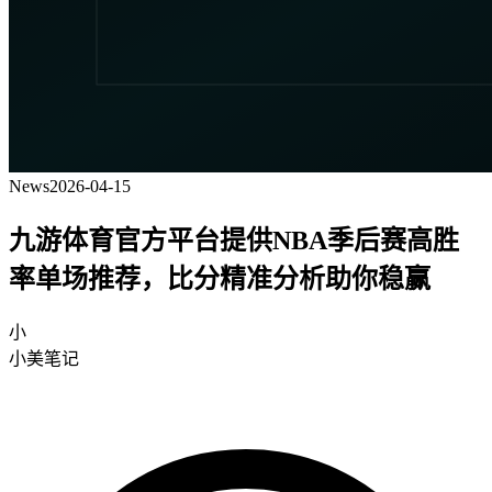
News
2026-04-15
九游体育官方平台提供NBA季后赛高胜
率单场推荐，比分精准分析助你稳赢
小
小美笔记